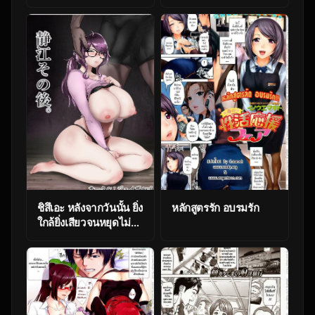
สวิงกิ้งบนลีมูซีน [Izayoi
Seishin, Yamasaki
Masato] InY
Akajuutan + Omake
Ch.8
ชิสึเอะ หลังจากวันนั้น ยิ่ง
หลักสูตรรัก อบรมรัก
ใกล้ยิ่งเสียวจนหยุดไม่
ได้! [Jzargo] Shizue
Sonoato