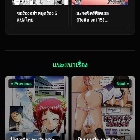
ขอร้องอย่าหยุดร้อง 5
สะกดจิตพิชิตเธอ
แปลไทย
(Reitaisai 15)
[Fukutsuu Okosu
(Kaiou)] Usami
Sumireko Saiminbon
(Touhou Project)
แนะแนวเรื่อง
« Previous
Next »
ไอ้ตัวเขียว พาเสียวสุดๆ
เป็นแบบนี้เพราะพี่สาว