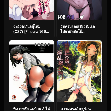
จะยังรักกันอยู่ไหม
วันครบรอบเสียวส่งเธอ
(C87) [Finecraft69
ไปถ่ายหนังโป๊
(6ro-)] Zoku Nanase-
(ONEDOO)
san ni Yokorenbo
(Kindaichi Shounen
no Jikenbo)
พิศวาทรัก แม่บ้าน 3 ไฟ
ความทรงจำฤดูร้อน