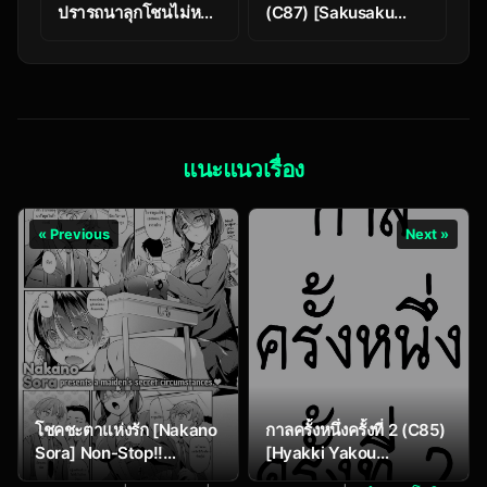
ปรารถนาลุกโชนไม่หยุด
(C87) [Sakusaku
Passionate Love
Kangen Noushuku
Housewife 3
(Matashita Kintama)]
Haitoku Josou
Otouto no Inran
Jojishi – Aokan Hen
แนะแนวเรื่อง
« Previous
Next »
โชคชะตาแห่งรัก [Nakano
กาลครั้งหนึ่งครั้งที่ 2 (C85)
Sora] Non-Stop!!
[Hyakki Yakou
Fortune Teller (Comic
(Nenemaru)] Umide