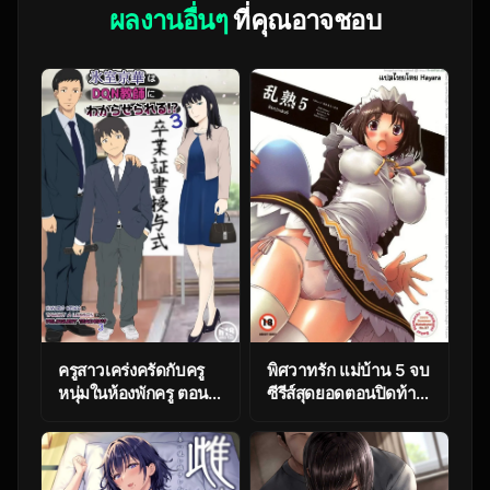
ผลงานอื่นๆ
ที่คุณอาจชอบ
ครูสาวเคร่งครัดกับครู
พิศวาทรัก แม่บ้าน 5 จบ
หนุ่มในห้องพักครู ตอนที่
ซีรีส์สุดยอดตอนปิดท้าย
3 [Kiyama Haru]
Passionate Love
Himuro Keika wa
Housewife 5 End
DQN kyoushi ni
wakaraserareru!