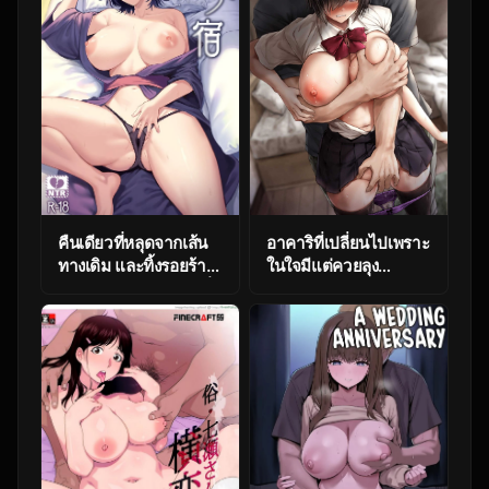
คืนเดียวที่หลุดจากเส้น
อาคาริที่เปลี่ยนไปเพราะ
ทางเดิม และทิ้งรอยร้าว
ในใจมีแต่ควยลุง
ไว้เกินกว่าจะลืม ตอนที่ 1
[Hachimitsu Joystick
[AMAM (Ame Arare)]
(Sui-en)] Kareshi ja
Mesunoyado ~Tsuma
Ikenai Kyonyuu
wa Midare
Meikko, Dai Kirai na
Kegasareru~
Oji-san no Sei
Kaihatsu Massage ni
Ochiru