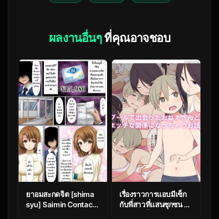
ผลงานอื่นๆ
ที่คุณอาจชอบ
ยาอมสะกดจิต [shima
เรื่องราวการแอบมีเซ็ก
syu] Saimin Contact
กับพี่สาวที่แสนซุกซน ณ
Hypnotic Contacts
สระว่ายน้ำ [Higuma-