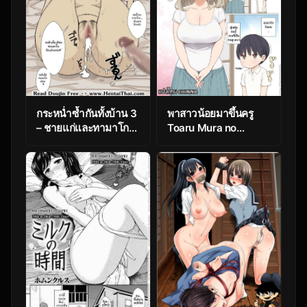
1
กระหน่ำซ้ำกันทั้งบ้าน 3
พาสาวน้อยมาขึ้นครู
– ชายแก่และทามาโกะ
Toaru Mura no
[Urakan] Ojii-chan to
Fudeoroshi Jijou
Gifu to Giri no
Musuko to, Kyonyuu
Yome. | The
Grandfather, the
Father-in-Law, the
Stepson and the Big-
Breasted Bride Ch.3