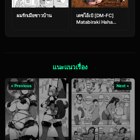
ผมรักเมียชาวบ้าน
เดชไอ้เป๋ [DM-FC]
Matabiraki Haha
Shimai Taisetsu a
Osananajimi no
Shimai wa Ore no
Kuzu Oyaji ni Ana o
Sasageru…
แนะแนวเรื่อง
« Previous
Next »