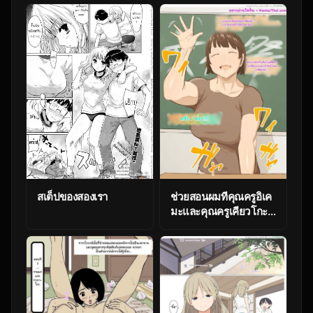
Ch. 1 [Thai)
ya (Nora Higuma)]
Pool de Deatta
Oneesan to Ecchi na
Kankei ni Nacchau
Ohanashi | 與在游泳池
遇到的大姊姊發生色色
關係的故事
สเต็ปของสองเรา
ช่วยสอนผมทีคุณครูอิเค
มะและคุณครูเคียวโกะ
3.1 [Oni Kizoku]
Oshiete Ikema-
sensei and Kyoutou-
sensei/Teach me
Miss.Ikema and
Miss.Kyoutou 3 – Part