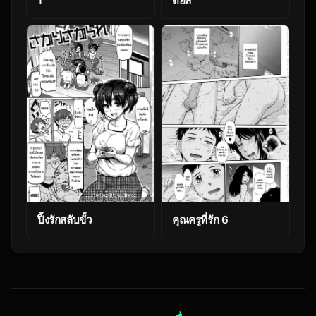
1
ดอล
ปิ้งรักสลับขั้ว
คุณครูที่รัก 6