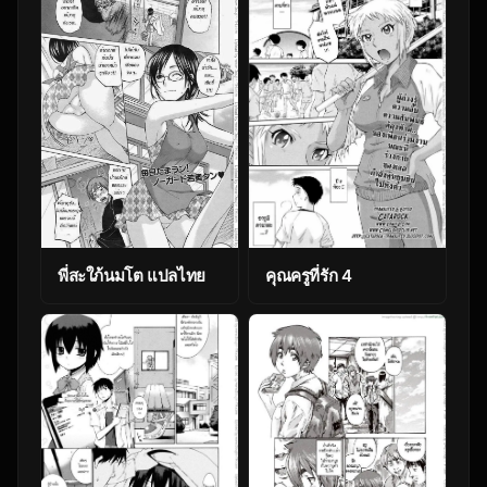
พี่สะใภ้นมโต แปลไทย
คุณครูที่รัก 4