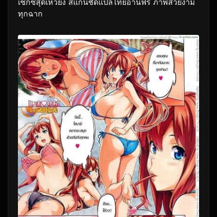
เซ็กซ์สุดเหวี่ยง สแกนชัดแปลไทยอ่านฟรี ภาพสวยงาม
ทุกฉาก