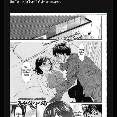
จิตใจ แปลไทยให้อ่านสะดวก