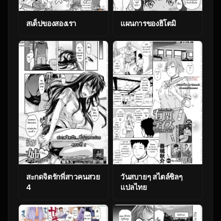
สเต็ปของสองเรา
แผนการของฮิโตมิ
สะกดจิตรักพี่สาวคนสวย
วันสบายๆ สไตล์ชิลๆ
4
แปลไทย