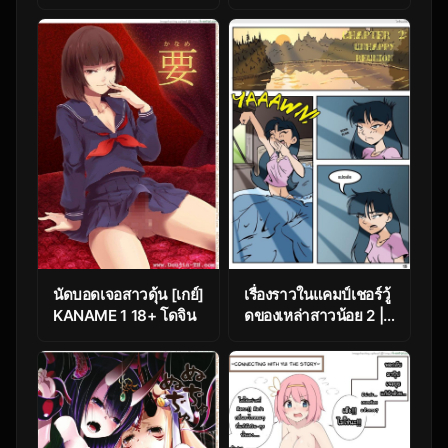
[Bloody Okojo
(Mojyako, Caviar)]
Sunny-side up?
(Sword Art Online)
นัดบอดเจอสาวดุ้น [เกย์]
เรื่องราวในแคมป์เชอร์วู้
KANAME 1 18+ โดจิน
ดของเหล่าสาวน้อย 2 |
Camp Sherwood
[Mr.D]