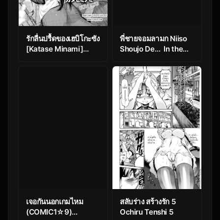
รักลื่นปรื้ดของเฮบิโกะซัง
พี่ชายจอมลามก Niiso
[Katase Minami]
Shoujo De… In the
Nyorutto! Hebiko-
Kneesocks Girl
san | Slithering
Hebiko-san! (COMIC
Anthurium 030 2015-
10)
เจอกันนอกเกมไหม
สลับร่าง สร้างรัก 5
(COMIC1☆9)
Ochiru Tenshi 5