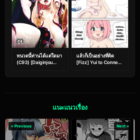
หนวดนี้ท่านได้แต่ใดมา
แล้วก็เป็นอย่างที่คิด
(C93) [Daiginjou
[Fizz] Yui to Connect
Masshigura
Suru Ohanashi
(Doburocky)]
(Princess Connect!
Nujunuju (Fate/Grand
Re:Dive)
Order)
แนะแนวเรื่อง
« Previous
Next »