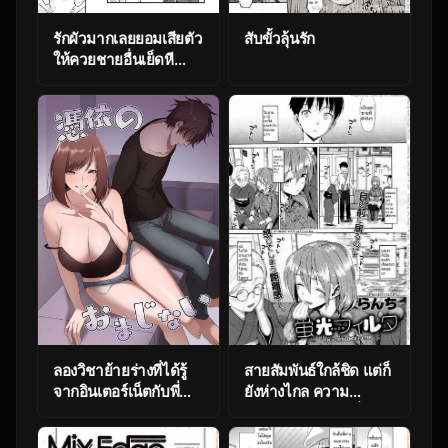
รักผัวมากเลยยอมเสียตัว
สับขั้วลุ้นรัก
ให้ควยชายอื่นเย็ดหี
[Mikami Cannon]
Trade-Off (Toketa
Risei wa Biyaku no
Kaori)
ลองวิชาย้ายร่างที่ได้รู้
สายสัมพันธ์ใกล้ชิด แต่ก็
จากอินเตอร์เน็ตกับพี่
ยังห่างไกล ความ
สาวตัวเอง [Hyoui
สัมพันธ์ครอบครัวที่ใกล้
Lover (Basilisk)] ???
เกินห้าม Close Bond