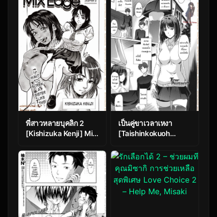
?? Hyoui no Omajinai
Yet Distant
พี่สาวหลายบุคลิก 2
เป็นคู่ขาเวลาเหงา
[Kishizuka Kenji] Mix
[Taishinkokuoh
Edge Ch.2
Anton] True Partners
(Anata o Yogarasete
Ageru)