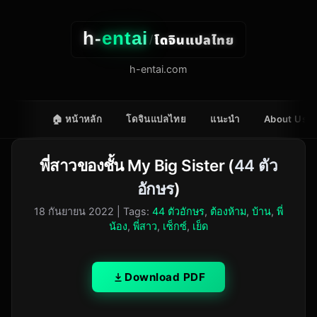
h-
entai
โดจินแปลไทย
/
h-entai.com
🏠 หน้าหลัก
โดจินแปลไทย
แนะนำ
About Us
พี่สาวของชั้น My Big Sister (
44 ตัว
อักษร
)
18 กันยายน 2022
| Tags:
44 ตัวอักษร
,
ต้องห้าม
,
บ้าน
,
พี่
น้อง
,
พี่สาว
,
เซ็กซ์
,
เย็ด
Download PDF