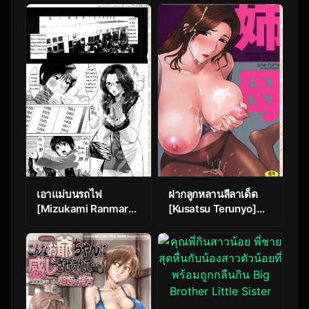
(COMIC Penguin
While our parents are
Club 2019-12)
away (Shishunki no
Kokoro)
เอาแม่บนรถไฟ
ฝากลูกหลานลีลาเด็ด
[Mizukami Ranmaru]
[Kusatsu Terunyo]
Ketsui no Juken |
Ane-Haha Ch.1
xWith Mama on Train