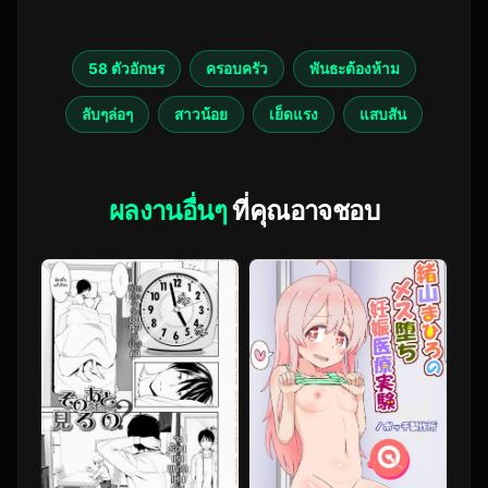
58 ตัวอักษร
ครอบครัว
พันธะต้องห้าม
ลับๆล่อๆ
สาวน้อย
เย็ดแรง
แสบสัน
ผลงานอื่นๆ
ที่คุณอาจชอบ