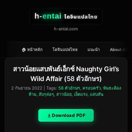
h-
entai
โดจินแปลไทย
/
h-entai.com
🏠 หน้าหลัก
โดจินแปลไทย
แนะนำ
About Us
สาวน้อยแสบพันธ์เอ็กซ์ Naughty Girl’s
Wild Affair (
58 ตัวอักษร
)
2 กันยายน 2022
| Tags:
58 ตัวอักษร
,
ครอบครัว
,
พันธะต้อง
ห้าม
,
ลับๆล่อๆ
,
สาวน้อย
,
เย็ดแรง
,
แสบสัน
Download PDF