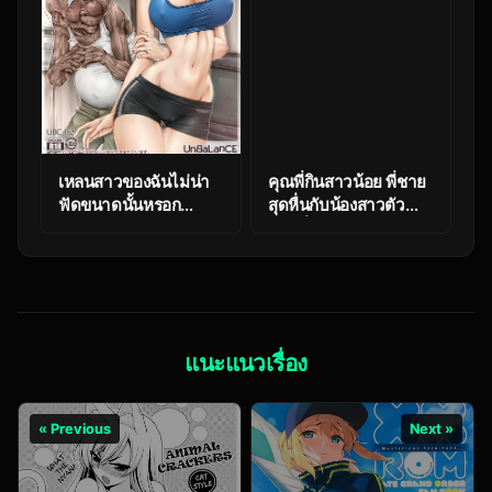
เหลนสาวของฉันไม่น่า
คุณพี่กินสาวน้อย พี่ชาย
ฟัดขนาดนั้นหรอก
สุดหื่นกับน้องสาวตัว
[Unbalance] Be
น้อยที่พร้อมถูกกลืนกิน
Made To Feel For
Big Brother Little
Such Grandfather… –
Sister
Part 1
แนะแนวเรื่อง
« Previous
Next »