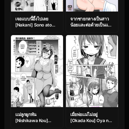
เจอแบบนี้อึ้งไปเลย
จากชายกลางเป็นสาว
[Nakani] Sono ato
น้อยและต่อด้วยเป็นแม่
Miru no? – And the
คน [Nobotchi
Then to See ?
Seisakusho (Nagumo
(COMIC BAVEL
Ryuuichi)] Oyama
2015-02)
Mahiro no Mesuochi
Haramase Shussan
Jikken! (Onii-chan
wa Oshimai!)
แม่ลูกผูกพัน
เมื่อพ่อแม่ไม่อยู่
[Nishikawa Kou]
[Okada Kou] Oya no
Haha no Musuko
Inuma no Sentaku |