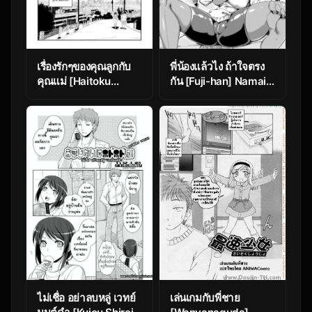
เรื่องรักๆของคุณลูกกับ
พี่น้องแล้วไง ถ้าใจตรง
คุณแม่ [Haitoku
กัน [Fuji-han] Namaiki
Sensei] Ano! Okaa-
Imouto, Orikou
san no Shousai
Daisakusen (COMIC
~Shimin Pool Hen~|
BAVEL 2019-08)
Oh! Mother’s
Particulars ~Public
Swimming Pool~
ไม่เชื่อ อย่าลบหลู่ เวทย์
เล่นเกมกับพี่ชาย