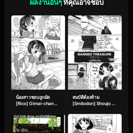
ผลงานอื่นๆ
ที่คุณอาจชอบ
น้องสาวชอบถูกมัด
สมบัติต้องห้าม
[Rico] Gimai-chan
[Smilodon] Shoujo no
wa Shibararetai |
Himegoto Ch.4
Mana-chan Wants to
be Tied Up (COMIC
LO 2019-07)