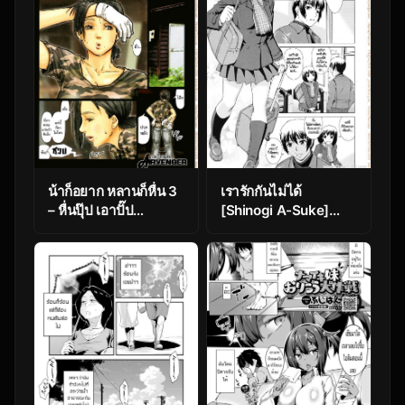
น้าก็อยาก หลานก็หื่น 3
เรารักกันไม่ได้
– หื่นปุ๊ป เอาปั๊ป
[Shinogi A-Suke]
[Kuroneko Smith]
Fuzoroi no Puzzle |
Oba-san no Karada
Unfitting Puzzle
ga Kimochi Yosugiru
(COMIC MUJIN
kara ~Boku no Oba-
2010-11)
san wa Chou Meiki
datta~ | My Aunt’s
Body is Irresistible.
~Her Hole is the
Best~ – Part 3