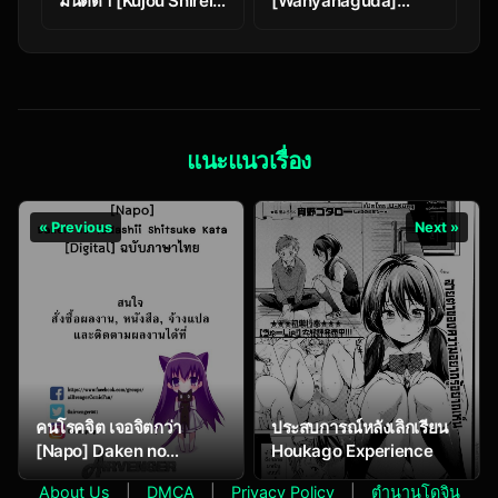
มนต์ดำ [Kujou Shirei]
[Wanyanaguda]
Omajinai wa
Brothers Game…
Hodohodo ni!
แนะแนวเรื่อง
« Previous
Next »
คนโรคจิต เจอจิตกว่า
ประสบการณ์หลังเลิกเรียน
[Napo] Daken no
Houkago Experience
Tadashii Shitsuke Kata
About Us
|
DMCA
|
Privacy Policy
|
ตำนานโดจิน
(COMIC ExE 30)