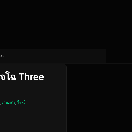
ิน
งโจโฉ Three
,
สามก๊ก
,
ไบน์