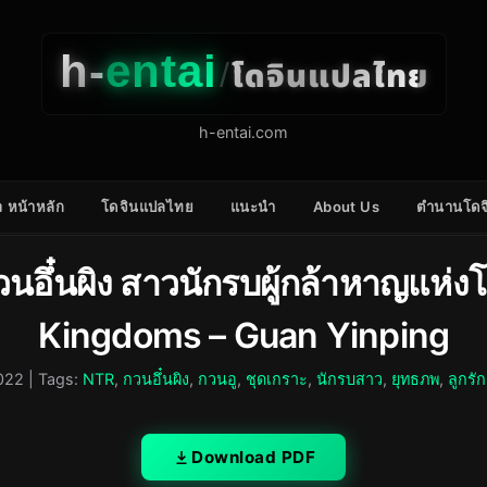
h-
entai
โดจินแปลไทย
/
h-entai.com
 หน้าหลัก
โดจินแปลไทย
แนะนำ
About Us
ตำนานโดจ
วนอึ๋นผิง สาวนักรบผู้กล้าหาญแห่
Kingdoms – Guan Yinping
022
| Tags:
NTR
,
กวนอึ๋นผิง
,
กวนอู
,
ชุดเกราะ
,
นักรบสาว
,
ยุทธภพ
,
ลูกรัก
Download PDF