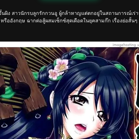
นผิง สาวนักรบลูกรักกวนอู ผู้กล้าหาญแต่ตกอยู่ในสถานการณ์เร่า
รืออังกฤษ ฉากต่อสู้ผสมเซ็กซ์สุดเดือดในยุคสามก๊ก เรื่องย่อสั้น