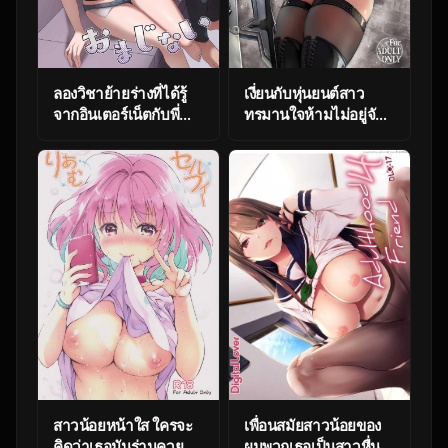
ลองวิชาย้ายร่างที่ได้รู้
เงี่ยนกับหุ่นยนต์สาว
จากอินเตอร์เน็ตกับพี่
ทรมานใจห้ามไม่อยู่จับ
สาวตัวเอง [Hyoui
ทำเมียเลย [Metabo
Lover (Basilisk)] ???
Offensive Smell
?? Hyoui no Omajinai
Uproar (Itachou)]
Onna
Senshinokyuusoku
(Nier Automata)
สาวน้อยหน้าใส ใครจะ
เพื่อนสมัยสาวน้อยของ
คิดว่าเธอมันร่านควย
ผมพวกเธอเป็นสาวหื่น