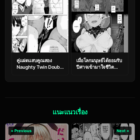
คู่แฝดแสบคูณสอง
เมื่อโลกมนุษย์ได้ยอมรับ
Naughty Twin Double
ปีศาจเข้ามาใจชีวิต
(50 ตัวอักษร)
ประจำวัน [SolopipB]
Sexual Urge
แนะแนวเรื่อง
« Previous
Next »