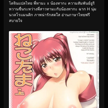
โดจินแปลไทย พี่ทามะ x น้องทากะ ความสัมพันธ์ยูริ
หวานชื่นระหว่างพี่สาวทามะกับน้องทากะ ฉาก H นุ่ม
นวลโรแมนติก ภาพน่ารักสดใส อ่านภาษาไทยฟรี
สบายใจ