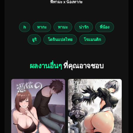
พี่ทามะ x น้องทากะ
h
ทากะ
ทามะ
น่ารัก
พี่น้อง
ยูริ
โดจินแปลไทย
โรแมนติก
ผลงานอื่นๆ
ที่คุณอาจชอบ