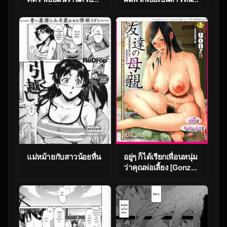
ขนาดนี้ ขี้อ่อยสุดๆ
[Digital Lover
(C96) [Kurimomo
(Nakajima Yuka)]
(Tsukako)] Riamu
DLO-09 Otonanajimi
Selfie
แม่หม้ายกับสาวน้อยหื่น
อยู่ๆ ก็ได้เรียกเพื่อนหนุ่ม
ว่าคุณพ่อเลี้ยง [Gonza]
Tomodachi no
Hahaoya