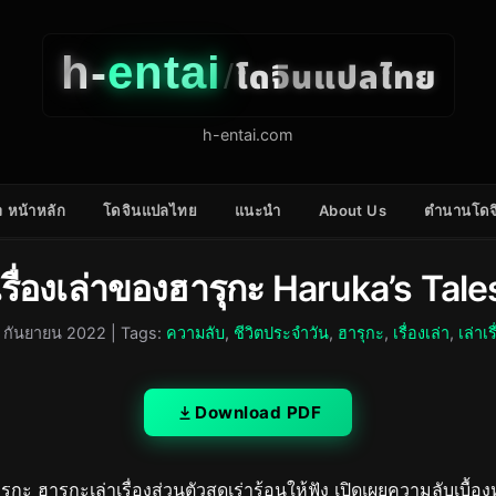
h-
entai
โดจินแปลไทย
/
h-entai.com
 หน้าหลัก
โดจินแปลไทย
แนะนำ
About Us
ตำนานโดจ
เรื่องเล่าของฮารุกะ Haruka’s Tale
 กันยายน 2022
| Tags:
ความลับ
,
ชีวิตประจำวัน
,
ฮารุกะ
,
เรื่องเล่า
,
เล่าเร
Download PDF
กะ ฮารุกะเล่าเรื่องส่วนตัวสุดเร่าร้อนให้ฟัง เปิดเผยความลับเบื้อง