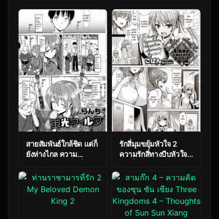
Jealousy Escape
นะ การต่อสู้เพื่อความรัก
Survival NTR
Boku no Guardian 3 –
Don’t Steal My Lover
สายสัมพันธ์ใกล้ชิด แต่ก็
รักสี่มุมขยุ้มหัวใจ 2
ยังห่างไกล ความ
ความรักสี่ทางบีบหัวใจ
สัมพันธ์ครอบครัวที่ใกล้
ต่อเนื่อง Part 2
เกินห้าม Close Bond
Yet Distant