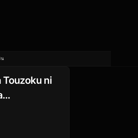
ิน
ta Touzoku ni
a…