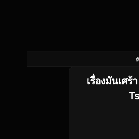

เรื่องมันเศร
T