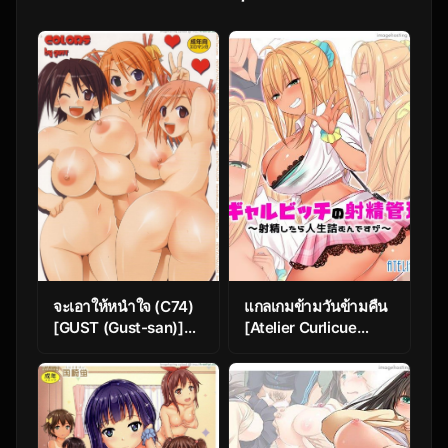
จะเอาให้หนำใจ (C74)
แกลเกมข้ามวันข้ามคืน
[GUST (Gust-san)]
[Atelier Curlicue
Colors (Mahou
(ShiriSensha)] Kuro
Sensei Negima!)
Gal Bitch no Shasei
Kanri!?
~Shaseishitara Jinsei
Tsumun desu ga~ | A