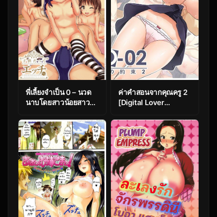
Dark-Skinned Gal
Bitch’s Orgasm
Control!? ~If You
Cum Your Life Is
Over~
พี่เลี้ยงจำเป็น 0 – นวด
ค่าคำสอนจากคุณครู 2
นาบโดยสาวน้อยสาว
[Digital Lover
[Kunisaki Kei]
(Nakajima Yuka)]
Kodomo Datte H
DLO-02 Kare to no
Nano 0
Yakusoku | DLO-02
Promise with Him 2