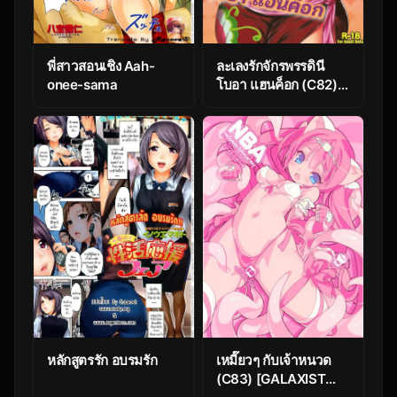
พี่สาวสอนเชิง Aah-
ละเลงรักจักรพรรดินี
onee-sama
โบอา แฮนค็อก (C82)
[Amarini Senpaku!
(Yokkora)]
Muchimuchi Jotei |
Plump Empress (One
Piece)
หลักสูตรรัก อบรมรัก
เหมี๊ยวๆ กับเจ้าหนวด
(C83) [GALAXIST