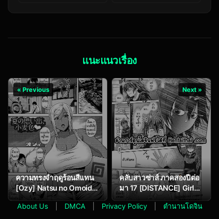
(BLADE)] NBA
แนะแนวเรื่อง
« Previous
Next »
ความทรงจำฤดูร้อนสีเเทน
คลับสาวซ่าส์ ภาคสองปีต่อ
[Ozy] Natsu no Omoide,
มา 17 [DISTANCE] Girls
Komugiiro Cocoa
Lacrosse Club 2 Year
About Us
|
DMCA
|
Privacy Policy
|
ตำนานโดจิน
Colored Summer
later Ch.17
Memories