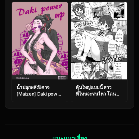
น้ำปลุกพลังปิศาจ
ดุ้นใหญ่แบบนี้ สาว
[Maizen] Daki power
ที่ไหนจะทนไหว โดน
UP
แทงหีเข้าไปร้องลั่น
[Yukiu Con]
Kanarazu saigo ni
chinko katsu! The
dick always wins in
the end!
แนะแนวเรื่อง