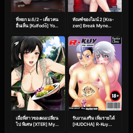
พี่หยก ม.6/2 – เดี๋ยวคน
ทัณฑ์ของไมน์ 2 [Kra-
อื่นเห็น [Kulfodo̅̅] Yok
zen] Break Myne
2 [R18+]
Ch.2
เมื่อพี่สาวของผมเปลี่ยน
รับงานเสริม เพิ่มรายได้
ไป พิเศษ [XTER] My
[HUDCHA] R-Kuy
Sister Extra
The series EP1