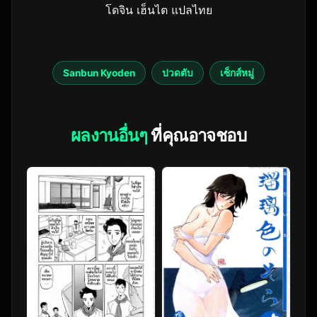
โดจิน เฮ็นไต แปลไทย
Sanbun Kyoden
ปวดตับ
เซ็กส์หมู่
ผลงานอื่นๆ
ที่คุณอาจชอบ