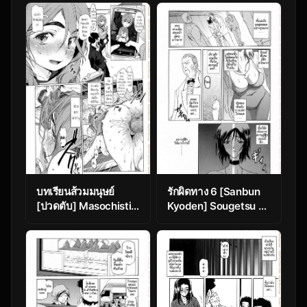
Jikan Chp.4 Because
Sato Ch.9
Everyone Dose It.
บทเรียนส้วมมนุษย์
รักผิดทาง 6 [Sanbun
[ปวดตับ] Masochistic
Kyoden] Sougetsu no
Mutt Brother & Sister
Kisetsu | Season of
Sougetsu Ch.6