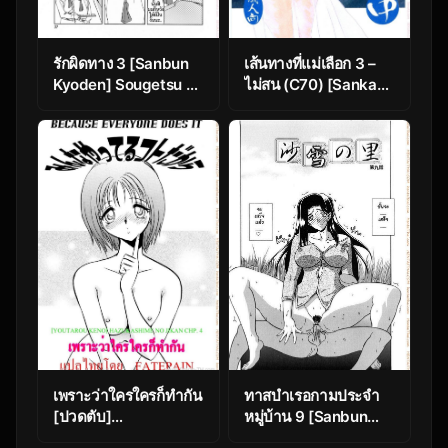
รักผิดทาง 3 [Sanbun
เส้นทางที่แม่เลือก 3 –
Kyoden] Sougetsu no
ไม่สน (C70) [Sankaku
Kisetsu | Season of
Apron (Sanbun
Sougetsu Ch.3
Kyoden)] Ruriiro no
Sora – Chuu (Azure
Sky Vol 3)
เพราะว่าใครใครก็ทำกัน
ทาสบำเรอกามประจำ
[ปวดตับ]
หมู่บ้าน 9 [Sanbun
Hazukashime no
Kyoden] Sayuki no