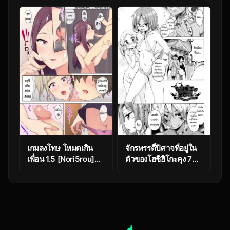
Nakayoshi
Nakayoshi-bu
(Princess Connect!
Re:Dive)
เกมลงโทษ โหมดเกิน
จักรพรรดิ์ปีศาจที่อยู่ใน
เพื่อน 1.5 [Nori5rou]
ตัวของโฮชิฮิโกะคุง 7
Imaizumin-chi wa
[Narusawa Kei]
Douyara Gal no
Boukoku Maou no
Tamariba ni Natteru
Hoshihiko-kun Ch.7
Rashii – Part 2