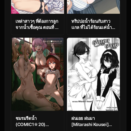
เหล่าสาวๆ ที่ต้องการลูก
ทริปบ่อน้ำร้อนกับสาว
จากน้ำเชื้อคุณ ตอนที่ 8
แกล ที่ไม่ได้ร้อนแค่น้ำ
[Athome Shuka
ในอ่าง [HeartBreak
(Takunomi)] Enjo
(Itose Ikuto)]
Kouhai
Shuugaku Ryokou de
Onsen Ryokan ni Kita
Gal, Nakai no
Dekachinpo de
Wakarase Zecchou
Gals on a Hot-spring
Inn Trip are Shown
Who’s Boss by their
Big Dick Waiter
ชมรมรีดน้ำ
ฝนเอย ฝนมา
(COMIC1☆20)
[Mitarashi Kousei]
[AERODOG (inu)]
AmeAme FureFure