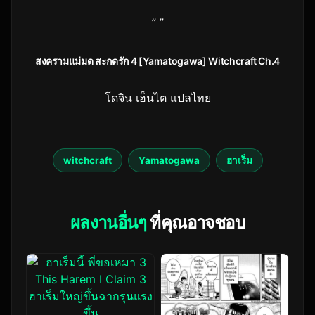
” ”
สงครามแม่มด สะกดรัก 4 [Yamatogawa] Witchcraft Ch.4
โดจิน เฮ็นไต แปลไทย
witchcraft
Yamatogawa
ฮาเร็ม
ผลงานอื่นๆ
ที่คุณอาจชอบ