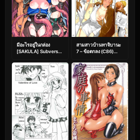
มีอะไรอยู่ในกล่อง
สามสาวบ้านทาจิบานะ
[SAKULA] Subverse:
7 – ข้อตกลง (C86)
What’s in the Box?
[MTSP (Jin)]
Tachibana-san-chi
no Dansei Jijou
Matome Ban
(colorized) Part 7