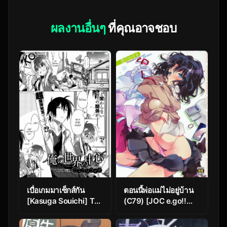
ผลงานอื่นๆ
ที่คุณอาจชอบ
เบื่อเกมมาเซ็กส์กัน
ตอนนี้พ่อแม่ไม่อยู่บ้าน
[Kasuga Souichi] The
(C79) [JOC e.go!!
Center of My World
(Kasuga Souichi)] Ai
(Comic X-Eros #14)
no Katachi