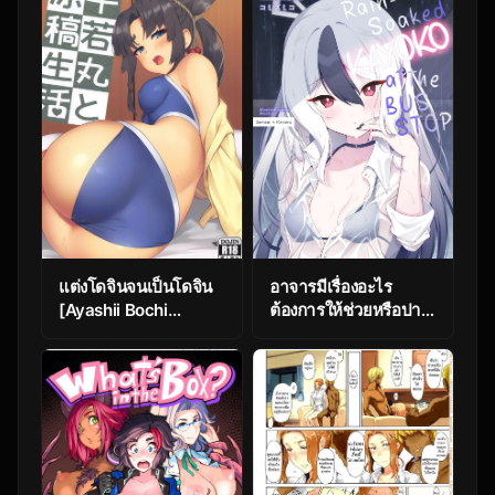
(Amagami)
แต่งโดจินจนเป็นโดจิน
อาจารมีเรื่องอะไร
[Ayashii Bochi
ต้องการให้ช่วยหรือปาว
(PINTA)]
(Katsura Harufumi)
Ushiwakamaru to
Genkou Seikatsu |
Working on a Draft
with Ushiwakamaru
(Fate/Grand Order)