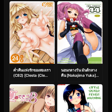
to Ofuro. | Bathing
Minna de Meromero
with Rider-san.
ni Shiteageru |
(Fate/hollow
Everyone Shares
ataraxia)
Their Love (Ore no
Imouto ga Konna ni
Kawaii Wake ga Nai)
ค่ำคืนแห่งรักของสองเรา
นอนกลางวัน มันส์กลาง
(C82) [Clesta (Cle
คืน [Nakajima Yuka]
Masahiro)] CL-orz24
D.L. Action 44
(Kyoukai Senjou no
Horizon)