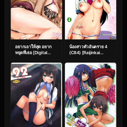
อยากเอาให้สุด อยาก
น้องสาวตัวอันตราย 4
หยุดที่เธอ [Digital
(C84) [Raijinkai
Lover (Nakajima
(Haruki Genia)]
Yuka)] Hitozuma
Oreimo Binetsu
Osananajimi to
Tyuihou 4 | Little
Hitonatsu no
Sister Fever Warning
Dekigoto 3 DLO-14 –
4 (Ore no Imouto ga
Part 1
Konna ni Kawaii
Wake ga Nai)