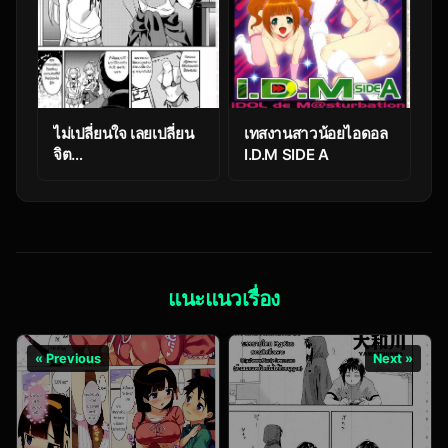
ไม่เปลี่ยนใจ เลยเปลี่ยน
เทสงานสาวน้อยไอดอล
จิต
I.D.M SIDE A
[Senpenbankashiki
(DATE)] DOUBLE
BIND (THE
[email protected]
CINDERELLA GIRLS)
แนะแนวเรื่อง
« Previous
Next »