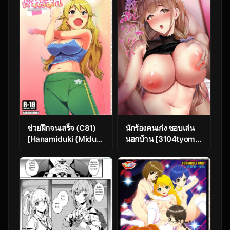
no Aisuru Hito～ (THE
SPECIAL 4 – Sachiko
[email protected]
(THE
CINDERELLA GIRLS)
[email protected]
CINDERELLA GIRLS)
ช่วยฝึกจนเสร็จ (C81)
นักร้องคนเก่ง ชอบเล่น
[Hanamiduki (Miduki
นอกบ้าน [3104tyome
Shou)] Miki-
(3104)] Chiru Out
teki☆☆Lesson (THE
(THE
[email protected])
[email protected]:
Shiny Colors)