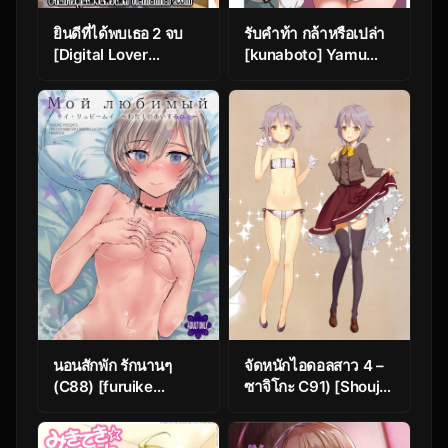
ยินดีที่ได้พบเธอ 2 จบ
รับคำท้า กล้าหรือเปล่า
[Digital Lover
[kunaboto] Yamu
(Nakajima Yuka)]
Nichijou Seikatsu
Wakeari Shoujo to
(THE
Dousei Seikatsu
[email protected]
DLO-11 – Part 2
CINDERELLA GIRLS)
นอนสักพัก รักนานๆ
จัดหนักไอดอลสาว 4 –
(C88) [furuike
ซาจิโกะ C91) [Shoujo
(Sumiya)] Мой
Kishidan (Oyari
любимый ～Watashi
Ashito)] OFF SHOT