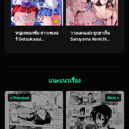
หนุ่มหลอกซั่ม สาวเซเลอ
วางแผนแย่ง ยุบฮาเร็ม
ร์ Getsukasui
Saruyama Kenichi
Mokukindo Nichi 2
(To Love RU)
แนะแนวเรื่อง
« Previous
Next »