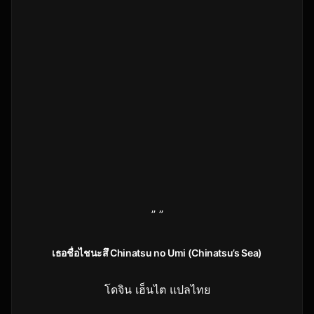
” ”
เธอชื่อไชนะสึ Chinatsu no Umi (Chinatsu’s Sea)
โดจิน เฮ็นไต แปลไทย