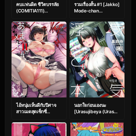
คบแฟนผิด ชีวิตบรรลัย
รวมเรื่องสั้น #1 [Jakko]
(COMITIA111)
Mode-chan
[Chemical Janky
(beatmania IIDX)
(Shiruka Bakaudon)]
Menhera Hosukyou
Bokobokorin! |
Beating Up a Mental
Host Club Frequenter
Chick!
ไอ้หนุ่มเห็นผีกับปีศาจ
นอกใจก่อนเองนะ
สาวเมดสุดเซ็กซี่
[Urasujibeya (Urasuji
[Kuroneko Akaribon
Samurai)] Uwaki to
(Kamisiro Ryu)]
Honki 바람과 진심
Akuma de Maid. 2 -