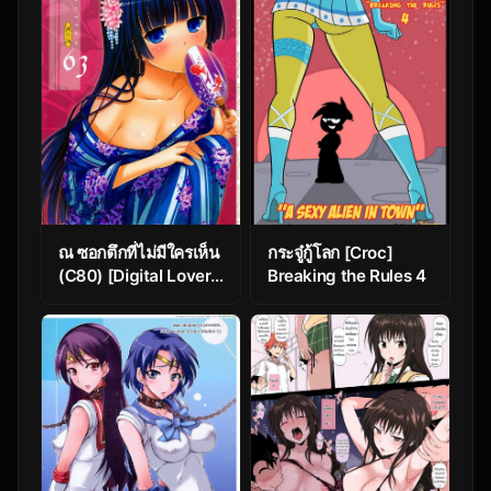
sloth- Taida
ณ ซอกตึกที่ไม่มีใครเห็น
กระจู๋กู้โลก [Croc]
(C80) [Digital Lover
Breaking the Rules 4
(Nakajima Yuka)] D.L.
action 63 (Ore no
Imouto ga Konna ni
Kawaii Wake ga Nai)