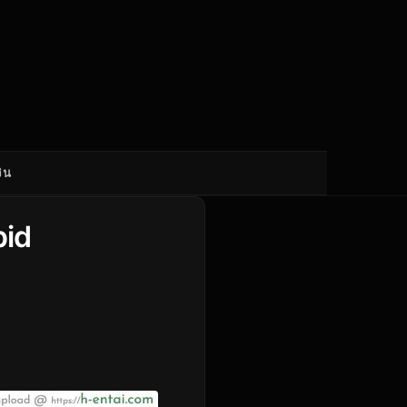
ิน
pid