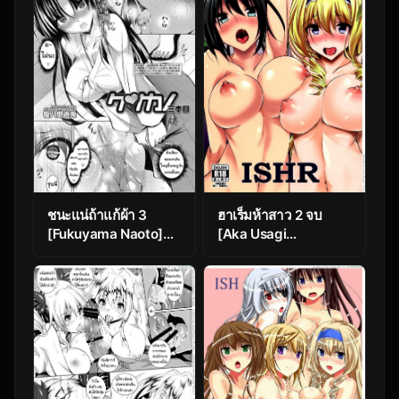
ชนะแน่ถ้าแก้ผ้า 3
ฮาเร็มห้าสาว 2 จบ
[Fukuyama Naoto]
[Aka Usagi
Ken ♥ Kano Ch.3
(Fukuyama Naoto)]
ISHR (IS Infinite
Stratos)