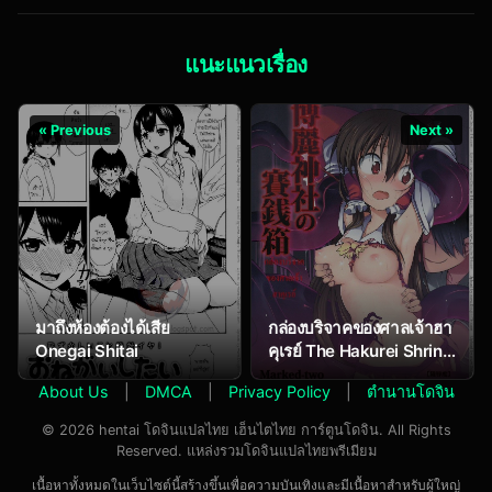
แนะแนวเรื่อง
« Previous
Next »
มาถึงห้องต้องได้เสีย
กล่องบริจาคของศาลเจ้าฮา
Onegai Shitai
คุเรย์ The Hakurei Shrine
Offertory Box
About Us
|
DMCA
|
Privacy Policy
|
ตำนานโดจิน
© 2026 hentai โดจินแปลไทย เฮ็นไตไทย การ์ตูนโดจิน. All Rights
Reserved. แหล่งรวมโดจินแปลไทยพรีเมียม
เนื้อหาทั้งหมดในเว็บไซต์นี้สร้างขึ้นเพื่อความบันเทิงและมีเนื้อหาสำหรับผู้ใหญ่