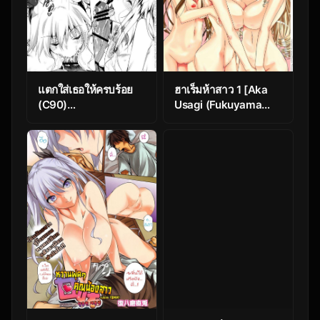
แตกใส่เธอให้ครบร้อย
ฮาเร็มห้าสาว 1 [Aka
(C90)
Usagi (Fukuyama
[AKAUSAGI(FUKUYAMA
Naoto)] ISH (IS
NAOTO)] 100
Infinite Stratos )
CHALLENGE
(HUNDRED)