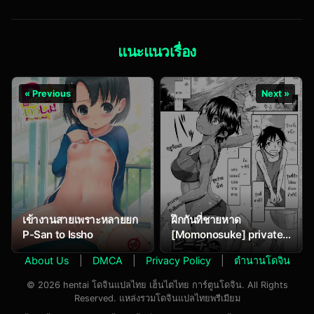
แนะแนวเรื่อง
« Previous
Next »
เข้างานสายเพราะหลายยก
ฝึกกันที่ชายหาด
P-San to Issho
[Momonosuke] private
lesson at the beach
About Us
|
DMCA
|
Privacy Policy
|
ตำนานโดจิน
© 2026 hentai โดจินแปลไทย เฮ็นไตไทย การ์ตูนโดจิน. All Rights
Reserved. แหล่งรวมโดจินแปลไทยพรีเมียม