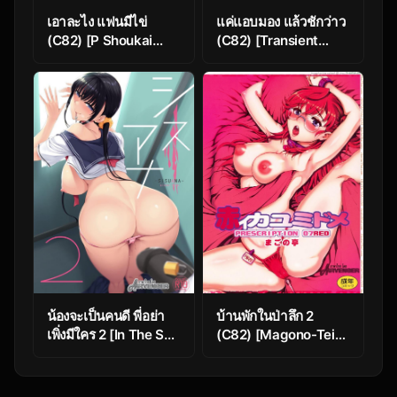
เอาละไง แฟนมีไข่
แค่แอบมอง แล้วชักว่าว
(C82) [P Shoukai
(C82) [Transient
(Marumiya)] Boku no
Melody (Kawasaki
Nichijou | My
Tadataka)] School
everyday life
Girls 5 – Tobibako no
(Momo-an 25)
Naka no Ohanashi |
Inside the Vaulting
Horse
น้องจะเป็นคนดี พี่อย่า
บ้านพักในป่าลึก 2
เพิ่งมีใคร 2 [In The Sky
(C82) [Magono-Tei
(Nakano Sora)]
(Carn)] Akai
SISUANA – sister
Kayumidome (Ano
hole 2
Natsu de Matteru)