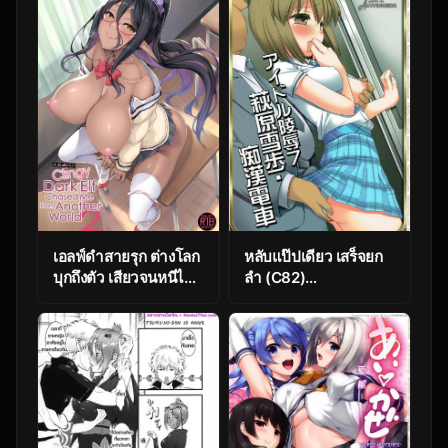
เอลฟ์ดำสายรุก ต่างโลก
หลับแป๊ปเดียว เสร็จยก
บุกถึงตัว เสียวจนหนีไม่
ลำ (C82)
พ้น! 2 [In The Sky
[Nagiyamasugi
(Nakano Sora)] A
(Nagiyama)] Idol
slightly pushy dark
Ryoujoku 7 Hagiwara
elf chased me from
Yukiho Chikan
another world
Densha (THE
[email protected])