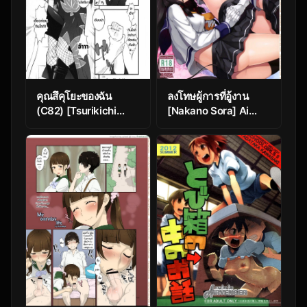
คุณสึคุโยะของฉัน
ลงโทษผู้การที่อู้งาน
(C82) [Tsurikichi
[Nakano Sora] Ai
Doumei (Umedama
Kaze
Nabu)] Tsukuyo-san
wa Ore no Mekake |
Tsukuyo-san is Mine
(Mesubuta Kunoichi
~Junjouha~)
(Gintama)