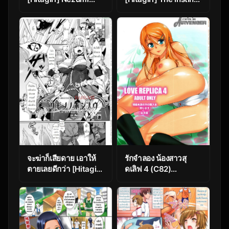
Neko Kamu | Cat and
of Beasts
Mouse Tangle
จะฆ่าก็เสียดาย เอาให้
รักจำลอง น้องสาวสุ
ตายเลยดีกว่า [Hitagiri]
ดเลิฟ 4 (C82)
The Instinct of
[Kouchaya (Ootsuka
Beasts
Kotora)] Love Replica
4 (Ore no Imouto ga
Konna ni Kawaii
Wake ga Nai)