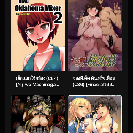
เย็ดแลกใช้กล้อง (C84)
ของทีเด็ด ดันเสร็จเพื่อน
[Niji wo Machinagara
(C86) [Finecraft69
(Biwa)] Kanjou
(6ro-)] Nanase-san ni
Oklahoma Mixer 2
Yokorenbo (Kindaichi
(Super Danganronpa
Shounen no Jikenbo)
2)