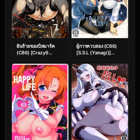
ฝันร้ายของบิสมาร์ค
ผู้การควบสอง (C86)
(C86) [Crazy9
[S.S.L (Yanagi)]
(Ichitaka)] C9-12
Hishokan
Warui Yume (Kantai
Soudatsusen Kakko
Collection -
Kari (Kantai
KanColle-)
Collection -
KanColle-)