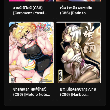
งานดี ชีวิตดี (C86)
เห็นว่าหลับ เลยขอจับ
[Goromenz (Yasui
(C86) [Parin to
Riosuke)] HAPPY
Wareru (Neyonsan)]
LIFE
Kouwan Seiki ga Koi!!
(Kantai Collection -
KanColle-)
ช่วยกันเอา มันส์ข้ามปี
ยามเมื่อดอกซากุระบาน
(C86) [Metoro Notes
(C86) [Nanbou
(Tsumetoro)]
Hitogakushiki
Kitsune-san no Ecchi
(Nakamura Regura)]
na Hon 5
Yamahime no Mayu |