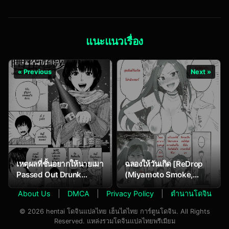
Mountain Princess’
Cocoon
แนะแนวเรื่อง
« Previous
Next »
เหตุผลที่ชั้นอยากให้นายเมา
ฉลองให้วันเกิด [ReDrop
Passed Out Drunk
(Miyamoto Smoke,
Game
Otsumami)] Cinderella,
About Us
|
DMCA
|
Privacy Policy
|
ตำนานโดจิน
Mousou Kareshi Anego
Hen (THE
© 2026 hentai โดจินแปลไทย เฮ็นไตไทย การ์ตูนโดจิน. All Rights
[email protected]
Reserved. แหล่งรวมโดจินแปลไทยพรีเมียม
CINDERELLA GIRLS)