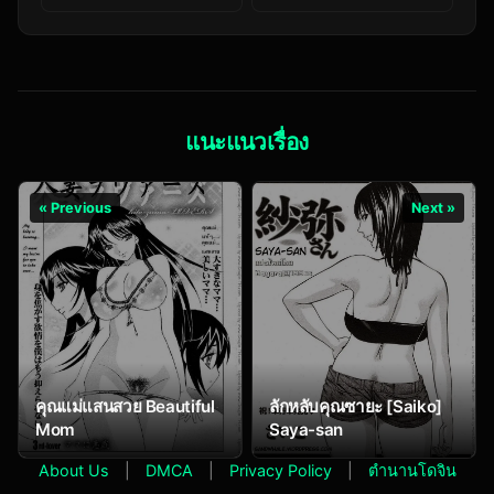
(Tsuzuri)] Ginga no
(Tsuzuri)] Hitori Jya
Hate no kono Machi
Dekinai! Kobato-
de. (Denpa Onna to
chan! (Boku wa
Seishun Otoko)
Tomodachi ga
Sukunai)
แนะแนวเรื่อง
« Previous
Next »
คุณแม่แสนสวย Beautiful
ลักหลับคุณซายะ [Saiko]
Mom
Saya-san
About Us
|
DMCA
|
Privacy Policy
|
ตำนานโดจิน