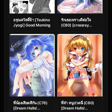
อรุณสวัสดิ์จ้า [Tsukino
รักเธอเพราะดีต่อใจ
Jyogi] Good Morning
(C80) [crossray
(Misato Nana)] Good
Night, Sweethearts
(Kami-sama no
Memochou)
พี่น้องเสียดสีกัน (C76)
พี่จ๋า หนูปวดฉี่ (C80)
[Dream Halls!
[Dream Halls!