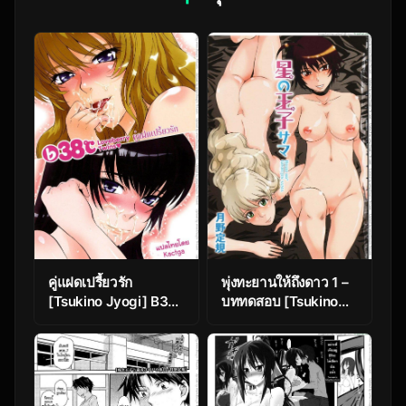
คู่แฝดเปรี้ยวรัก
พุ่งทะยานให้ถึงดาว 1 –
[Tsukino Jyogi] B38cํ
บททดสอบ [Tsukino
(B38cํ Loveberry
Jyogi] Prince of the
Twins)
Stars 01