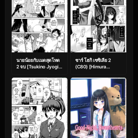
นายน้อยกับเมดสุดโหด
ชาร์ โฮกิ เซซิเลีย 2
2 จบ [Tsukino Jyogi]
(C80) [Himura
Zannen Ouji to
Nyuugyou (Himura
Dokuzetsu Maid |
Kiseki)] Yuuzai
Pathetic Prince &
Shouko Bukken
Spiteful Maid Ch.2
Sangou | The
Evidence of the Guilt
– Mark Three (IS
<Infinite Stratos>)