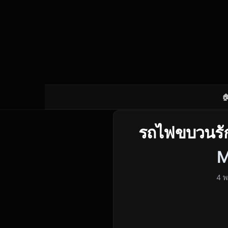

รถไฟขบวนรัก
M
4 