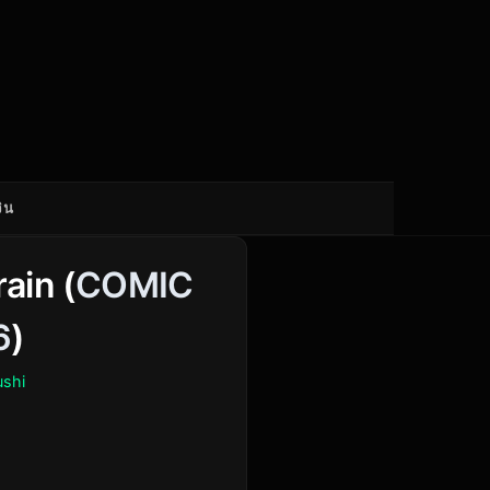
ิน
ain (
COMIC
6
)
shi