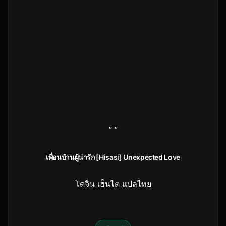
” ”
เพื่อนบ้านผู้น่ารัก [Hisasi] Unexpected Love
โดจิน เฮ็นไต แปลไทย