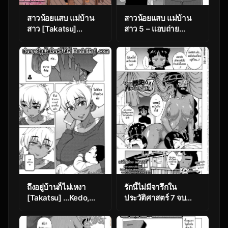
สาวน้อยแสบ แม่บ้าน
สาวน้อยแสบ แม่บ้าน
สาว [Takatsu]
สาว 5 – แอบถ่าย
Hitozuma A-san to
[Takatsu] Hitozuma
Musuko no Yuujin N-
A-san to Musuko no
kun – Married wife A
Yuujin N-kun –
and son’s friend N-
Married wife A and
kun
son’s friend N-kun
Ch.5
ถึงอยู่บ้านก็ไม่เหงา
รักนี้ไม่มีจารึกใน
[Takatsu] …Kedo,
ประวัติศาสตร์ 7 จบ
Watashi wa. | But, I…
[Takatsu] Sore Wa
(Saimin Fuufunaka
Rekishi Ni Kakanaide!