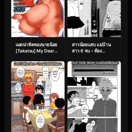
เมดน่าฟัดของนายน้อย
สาวน้อยแสบ แม่บ้าน
[Takatsu] My Dear
สาว 6 จบ – ท้อง
Maid Ch.1
[Takatsu] Hitozuma
A-san to Musuko no
Yuujin N-kun –
Married wife A and
son’s friend N-kun – 7