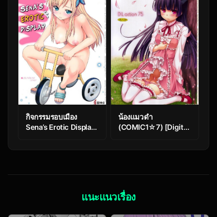
Kawaii Wake ga Nai)
กิจกรรมรอบเมือง
น้องแมวดำ
Sena’s Erotic Display
(COMIC1☆7) [Digital
(Boku wa Tomodachi
Lover (Nakajima
ga Sukunai)
Yuka)] D.L. action 75
(Ore no Imouto ga
Konna ni Kawaii
Wake ga Nai)
แนะแนวเรื่อง