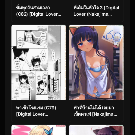
ซั่มทุกวันสามเวลา
ที่เดิมในหัวใจ 3 [Digital
(C82) [Digital Lover
Lover (Nakajima
(Nakajima Yuka)]
Yuka)] Hitozuma
D.L.action 69 (Ore no
Osananajimi to
Imouto ga Konna ni
Hitonatsu no
Kawaii Wake ga Nai)
Dekigoto 2 DLO-10 –
Part 1
พาเข้าโรงแรม (C79)
ทำที่บ้านไม่ได้ เลยมา
[Digital Lover
เน็ตคาเฟ่ [Nakajima
(Nakajima Yuka)] D.L.
Yuka] D.L. Action 60
action 57 (Ore no
Imouto ga Konna ni