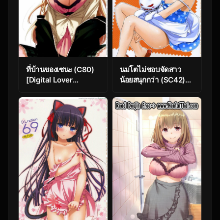
ที่บ้านของเซนะ (C80)
นมโตไม่ชอบจัดสาว
[Digital Lover
น้อยสนุกกว่า (SC42)
(Nakajima Yuka)] D.L.
[Digital Lover
action 62 (Boku wa
(Nakajima Yuka)] D.L.
Tomodachi ga
action 46 (Toaru
Sukunai)
Majutsu no Index)