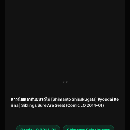
” ”
สาวน้อยเอากันบนรถไฟ [Shimanto Shisakugata] Kyoudai tte
ii na | Siblings Sure Are Great (Comic LO 2014-01)
Comic LO 2014-01
Shimanto Shisakugata