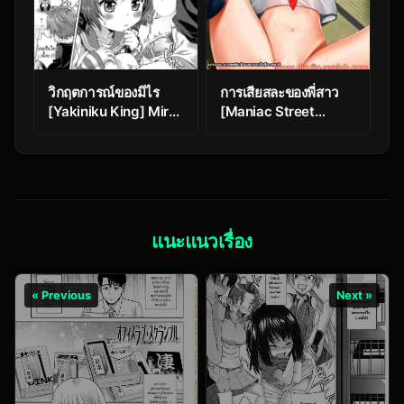
วิกฤตการณ์ของมิไร
การเสียสละของพี่สาว
[Yakiniku King] Mirai
[Maniac Street
kara kimashita! |
(Sugaishi)] Ikenie
Mirai Paradox
Navy
แนะแนวเรื่อง
« Previous
Next »