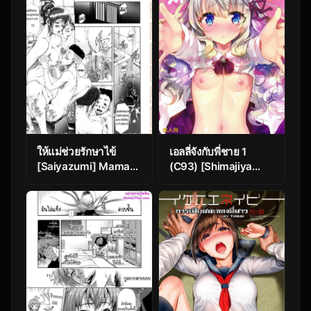
my foster sister
ให้แม่ช่วยรักษาไข้
เอลลี่จังกับพี่ชาย 1
[Saiyazumi] Mama
(C93) [Shimajiya
Therapy
(Shimaji)] Amaenbo
Imouto Elly-chan