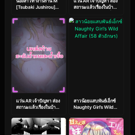
น้องสาวทำงานร้าน M
แว่น AR เจ้าปัญหา ส่อง
[Tsubaki Jushirou]
สถานะแล้วเรื่องในบ้าน
Uniform de Onegai! |
ไม่เหมือนเดิม ตอนที่ 6
Wear the Uniform,
[Pz-x] My AR
Please! (Kawaii
glasses can see
Imouto to Ikenai Koto
various stats about
Shiteimasu!)
my foster sister
แว่น AR เจ้าปัญหา ส่อง
สาวน้อยแสบพันธ์เอ็กซ์
สถานะแล้วเรื่องในบ้าน
Naughty Girl’s Wild
ไม่เหมือนเดิม ตอนที่ 7.5
Affair (58 ตัวอักษร)
[Pz-x] My AR
glasses can see
various stats about