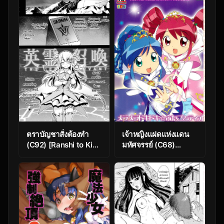
(Iroduki Otome)
(Eromanga Sensei)
ตราบัญชาสั่งต้องทำ
เจ้าหญิงแฝดแห่งแดน
(C92) [Ranshi to Kimi
มหัศจรรย์ (C68)
to. (santa)] Mahou
[Tokuda (Ueda Yuu)]
Shoujo Saimin
Meramera Dokidoki
PakopaCause
☆ Futago to Tio
(Fate/Grand Order,
(Fushigiboshi no
Fate/kaleid liner
Futagohime)
Prisma Illya)