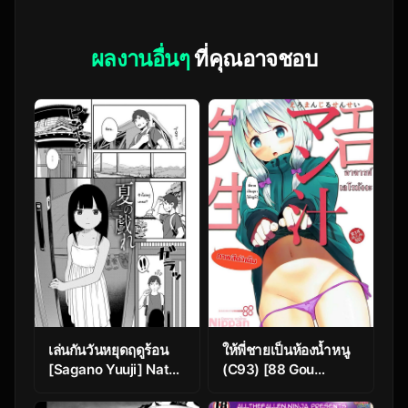
ผลงานอื่นๆ
ที่คุณอาจชอบ
เล่นกันวันหยุดฤดูร้อน
ให้พี่ชายเป็นห้องน้ำหนู
[Sagano Yuuji] Natsu
(C93) [88 Gou
no Tawamure |
(Ooishi Chuuni)]
Summer Play
Eromanjiru Sensei