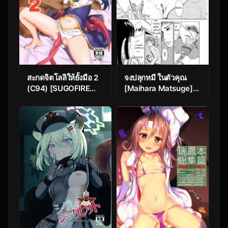
สะกดจิตโลลิให้ยั้งมือ 2
จงปลุกหมี ในตัวคุณ
(C94) [SUGOFIRE
[Maihara Matsuge]
(Sugoi Hi)] Mahou
Netorikko Keikaku
Shoujo Kyousei
(Sensei Ijiri)
Zecchou 2
(Shinrabansho)