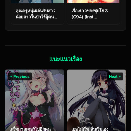
คุณครูหนุ่มเล่นกับสาว
เรื่องราวของซุยโฮ 3
น้อยสาวในป่าไร้ผู้คน
(C94) [Inst
[MMU2000 (Mishima
(Interstellar)] Zuihou
Hiroji)] Shigure to
Hon Soushuuhen
Secret Chotto
(Kantai Collection -
Hatsujou Shiterukam
KanColle-)
Dakedo (Blue
Archive)
แนะแนวเรื่อง
« Previous
Next »
เสร็จมาสเตอร์ไปอีกคน
เธอไม่เริ่ม ฉันเริ่มเอง