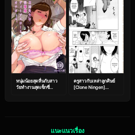
Neshizumatta Ato
de~ Ch.2
หนุ่มน้อยสุดหื่นกับสาว
ครูสาวกับเหล่าลูกศิษย์
วัยทำงานสุดเซ็กซี่
[Clone Ningen]
[c.n.p (clone Ningen)]
Machine (Momojiri
Yoshioka Sensei wa
400%)
Boku Senyou Deep
Throat Onahole
แนะแนวเรื่อง