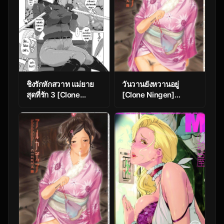
ชิงรักหักสวาท แม่ยาย
วันวานยังหวานอยู่
สุดที่รัก 3 [Clone
[Clone Ningen]
Ningen] Shinjuiro no
Cotton Candy
Zanzou ~Kazoku ga
(Arcadia)
Neshizumatta Ato
de~ Ch.3