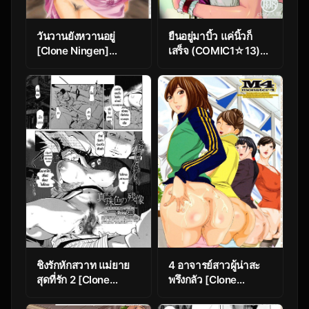
วันวานยังหวานอยู่
ยืนอยู่มาบิ้ว แค่นิ้วก็
[Clone Ningen]
เสร็จ (COMIC1☆13)
Cotton Candy
[C.N.P (clone
Ningen)] M no Heya
(Ballroom e Youkoso)
ชิงรักหักสวาท แม่ยาย
4 อาจารย์สาวผู้น่าสะ
สุดที่รัก 2 [Clone
พรึงกลัว [Clone
Ningen] Shinjuiro no
Ningen] M4-
Zanzou ~Kazoku ga
Monster4