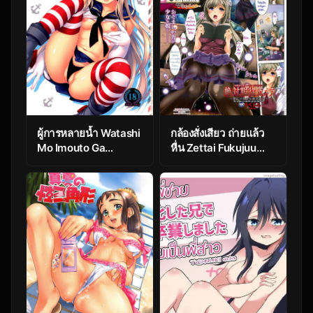
ผู้การหลายน้ำ Watashi
กล้องสั่งเสียว ถ่ายแล้ว
Mo Imouto Ga
หื่น Zettai Fukujuu
Hoshiino! TH
Camera -Akogare no
Bishoujo Zetchou
Settei-