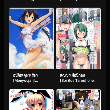
Ch.1
อุบัติเหตุพาเสียว
สัญญาเมื่อปีก่อน
[Menyoujan]
[Spiritus Tarou] one
[email protected]
room maid
(Decensored)