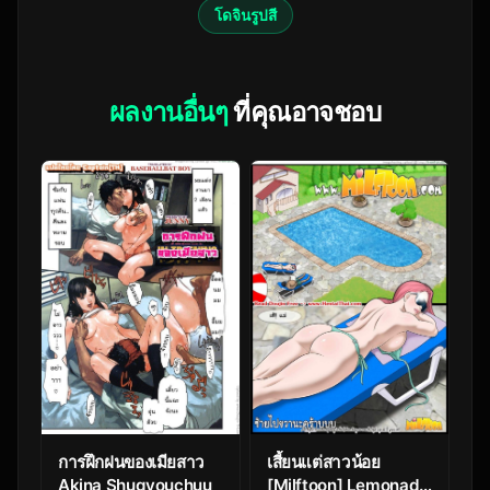
โดจินรูปสี
ผลงานอื่นๆ
ที่คุณอาจชอบ
การฝึกฝนของเมียสาว
เสี้ยนแต่สาวน้อย
Akina Shugyouchuu
[Milftoon] Lemonade