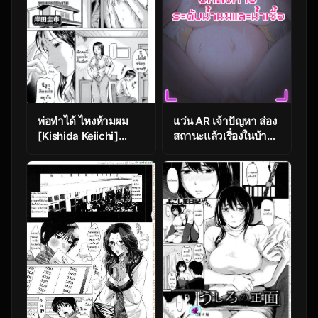
พ่อทำได้ ไหงห้ามผม
แว่น AR เจ้าปัญหา ส่อง
[Kishida Keiichi]
สถานะแล้วเรื่องในบ้าน
Iroiro Ikkai! – Various
ไม่เหมือนเดิม ตอนที่ 7.5
Rounds (Zecchou
[Pz-x] My AR
Boshi 3 – Ecstasie
glasses can see
Mother and Child 3)
various stats about
my foster sister