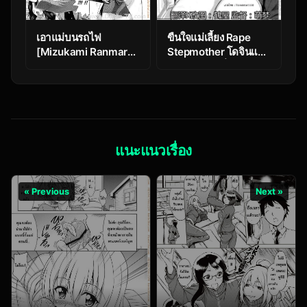
เอาแม่บนรถไฟ
ขืนใจแม่เลี้ยง Rape
[Mizukami Ranmaru]
Stepmother โดจินแปล
Ketsui no Juken |
ไทยสุดเดือดที่ลูกเขย
xWith Mama on Train
ลงมือข่มขืนแม่เลี้ยงสาว
สวย
แนะแนวเรื่อง
« Previous
Next »