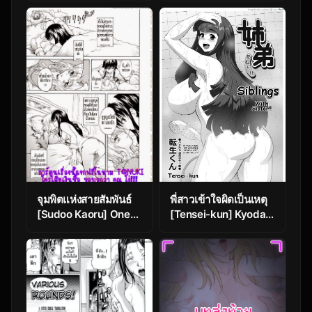
[Pz-x] My AR
glasses can see
various stats about
my foster sister
จุมพิตแห่งสายสัมพันธ์
พี่สาวเข้าใจผิดเป็นเหตุ
[Sudoo Kaoru] Onee-
[Tensei-kun] Kyodai
chan no Kuchibiru |
– Ane to!! | Siblings –
My Sister’s Lips
With Sister!!(COMIC
Masyo 2012-01)