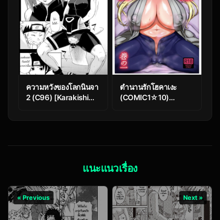
ความหวังของโลกนินจา
ตำนานรักโฮคาเงะ
2 (C96) [Karakishi
(COMIC1☆10)
Youhei-dan Shinga
[Aroma Gaeru
(Sahara Wataru)]
(Numahana)]
Nanahan no
Jukumitsuki
Himatsubushi
Intouden Maki no Ichi
(Naruto)
(Naruto)
แนะแนวเรื่อง
« Previous
Next »