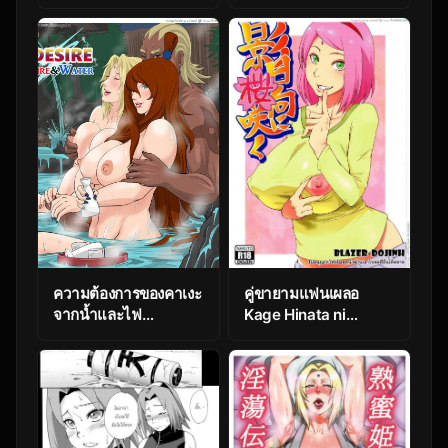
Senninte [Naruto]
dan Shinga (Sahara
Wataru)] Nanahan no
Himatsubushi
(Naruto)
ความต้องการของคาเงะ
คู่ขายามแฟนเผลอ
จากน้ำและไฟ
Kage Hinata ni
[RaikageArt] Desire
Sakura Saku
of Fire and Water
[Naruto]
(Naruto)