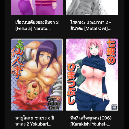
เรื่องบนเตียงของนินจา 3
ไรคาเงะ แวะมาหา 2 –
[Felsala] Naruto
ฮินาตะ [Metal Owl]
Hokage 3
Hinata (Naruto)
นารูโตะ x ซากุระ x ฮิ
ทีม7 เสร็จทุกคน (C96)
นาตะ 2 Yokubari
[Karakishi Youhei-