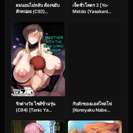
ผมนอนไม่หลับ ต้องขยับ
เจ็ดชั่วโคตร 3 [Yo-
สักหน่อย (C92)
Metdo (Yasakani
[Nanatsu no Kagiana
An)] Tonari no
(Nanakagi Satoshi)]
Chichiou-sama
Fuya no
Yonmaku
Nemonogatari
(Fate/Grand Order)
(Fate/Grand Order)
รักต่างวัย ไซส์ข้ามรุ่น
กับดักของแอสโทลโฟ
(C94) [Tanic Ya
[Konnyaku Nabe
(Tanishi)] Motto Ou-
(magifuro
sama to Issho
Konnyaku)] Trap of
(Fate/Grand Order)
Astolfo (Fate/Grand