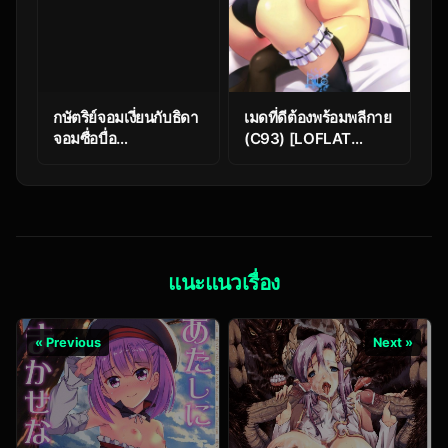
กษัตริย์จอมเงี่ยนกับธิดา
เมดที่ดีต้องพร้อมพลีกาย
จอมซื่อบื่อ
(C93) [LOFLAT
(COMIC1☆15) [Peθ
(Prime)] Maid to
(Mozu)] Seisou”
Kouhai Dochira ga
Batsubyou
Okonomi?
(Fate/Grand Order)”
(Fate/Grand Order)
แนะแนวเรื่อง
« Previous
Next »