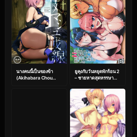
Order)
นางคนนี้เป็นของข้า
ยูคุงกับวันหยุดพักร้อน 2
(Akihabara Chou
– ชายหาดสุดหรรษา
Doujinsai)
(C96) [A Gokuburi
[OrangeMaru (YD)]
(Sian)] Odekake
Zettai Mash Sensen |
Shita no wa H na Gal
Absolute Mash
Onee-chan-tachi to
Battlefront
no Umi deshita |
(Fate/Grand Order)
Visiting the beach
with the lewd gal
onee-sans