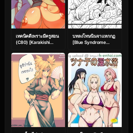
เทคนิคดีเพราะมีครูสอน
บทลงโทษนินจาแหกกฏ
(C80) [Karakishi
[Blue Syndrome
Youhei-dan Shinga
(Yuasa)] Ninja
(Sahara Wataru)]
Izonshou | Ninja
Saboten Campus
Dependence
(Naruto)
~Syndrome~
(Naruto)