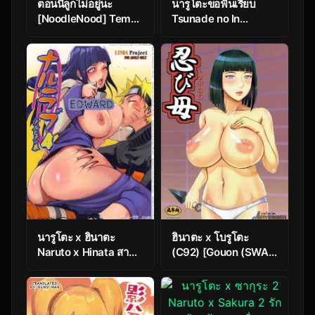
ตอนนี้ลูกไม่อยู่นะ
นารูโตะขอฟันเรียบ
[NoodleNood] Temari
Tsunade no In
Pinups (Naruto)
Suiyoku
นารูโตะ x ฮินาตะ
ฮินาตะ x โบรูโตะ
Naruto x Hinata สามี
(C92) [Gouon (SWA)]
ภรรยาโคโนฮะสุดรัก
shinobohaha
(NARUTO)