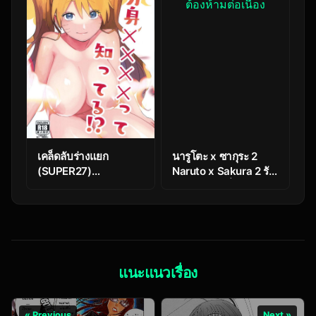
เคล็ดลับร่างแยก
นารูโตะ x ซากุระ 2
(SUPER27)
Naruto x Sakura 2 รัก
[winwinwin
ต้องห้ามต่อเนื่อง
(soyoka)] Kage
Bunshin ××××-tte
Shitteru! (Boruto)
แนะแนวเรื่อง
« Previous
Next »