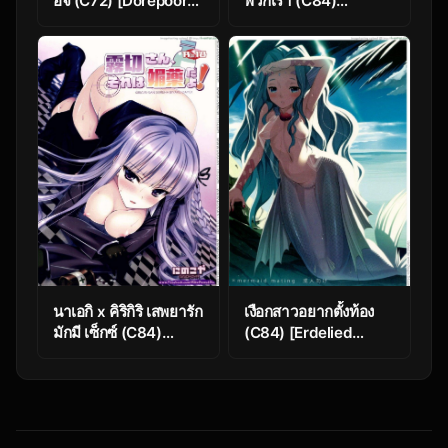
อิจิ (C72) [Dorepooru
พวกเรา (C84)
(Leopard)] Leopard
[Number2 (Takuji)]
Hon 11 | Leopard
Minna de Meromero
Book 11 (History’s
ni Shiteageru |
Strongest Disciple
Everyone Shares
Kenichi)
Their Love (Ore no
Imouto ga Konna ni
Kawaii Wake ga Nai)
นาเอกิ x คิริกิริ เสพยารัก
เงือกสาวอยากตั้งท้อง
มักมี เซ็กซ์ (C84)
(C84) [Erdelied
[Ninokoya (Ninoko)]
(Nenemaru)]
Kirigiri-san, Sore wa
mermaid mating
Biyakudayo!!
(Danganronpa)