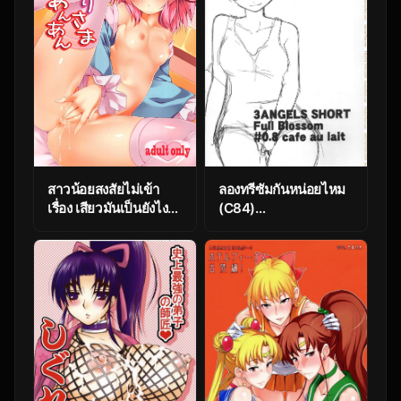
สาวน้อยสงสัยไม่เข้า
ลองทรีซัมกันหน่อยไหม
เรื่อง เสียวมันเป็นยังไงก็
(C84)
เลยลองเย็ด (C84)
[Yokoshimanchi.
[Attendance Number
(Ash Yokoshima)] 3
26 (Niro)] Satori-
ANGELS SHORT Full
sama Anan (Touhou
Blossom #0.8 cafe
Project)
au lait