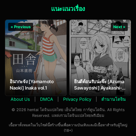
แนะแนวเรื่อง
« Previous
Next »
อินากะจัง [Yamamoto
ยินดีต้อนรับน่ะจ๊ะ [Azuma
Naoki] Inaka vol.1
Sawayoshi] Ayakashi-
Kan E Youkoso! Ch.1
About Us
|
DMCA
|
Privacy Policy
|
ตำนานโดจิน
© 2026 hentai โดจินแปลไทย เฮ็นไตไทย การ์ตูนโดจิน. All Rights
Reserved. แหล่งรวมโดจินแปลไทยพรีเมียม
เนื้อหาทั้งหมดในเว็บไซต์นี้สร้างขึ้นเพื่อความบันเทิงและมีเนื้อหาสำหรับผู้ใหญ่
(18+)