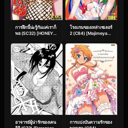
การฝึกนี้น่ะรู้กันแค่เราก็
โรงแรมของเหล่าเซเลอร์
พอ (SC32) [HONEY
2 (C84) [Majimeya
BUMP (Nakatsugawa
(isao)] Getsu Ka Sui
Minoru)] Shijou
Moku Kin Do Nichi
Saikyou no Deshi no
Full Color 2 Hotel
Shishou Shigure
Venus Shucchou Hen
(History’s Strongest
(Bishoujo Senshi
Disciple Kenichi)
Sailor Moon)
อาจารยํผู้น่ารักของเคน
การแบ่งบันความรักของ