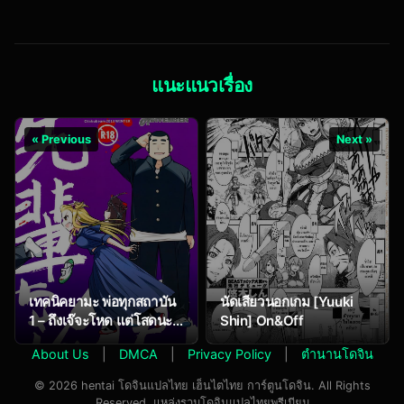
Ikimakuri Obenkyou
Ecchi
แนะแนวเรื่อง
« Previous
Next »
เทคนิคยามะ พ่อทุกสถาบัน
นัดเสียวนอกเกม [Yuuki
1 – ถึงเจ๊จะโหด แต่โสดนะ
Shin] On&Off
จ๊ะ (C85) [Otaku Beam
About Us
|
DMCA
|
Privacy Policy
|
ตำนานโดจิน
(Ootsuka Mahiro)]
Senpai-chan to Ore
© 2026 hentai โดจินแปลไทย เฮ็นไตไทย การ์ตูนโดจิน. All Rights
Reserved. แหล่งรวมโดจินแปลไทยพรีเมียม