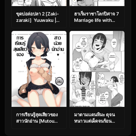
ขุดบ่อล่อปลา 2 [Zaki-
ฮาเร็มราชาโลกปิศาจ 7
zaraki] Yuuwaku |
Marriage life with
Temptation Ch.2
Demons 7
การเรียนรู้สุดเสียวของ
มาดามแดนหิมะ ดุจน
สาวนักอ่าน [Mutou
หนาวแต่เผ็ดจนร้อน
Koucha] Chiteki
[Almondman]
Bungaku Bishoujo to