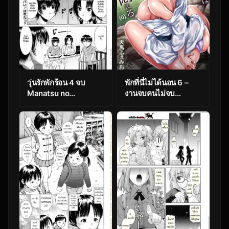
วุ่นรักพักร้อน 4 จบ
พักที่นี่ไม่ได้นอน 6 –
Manatsu no
งานจบคนไม่จบ
Hanazono ep4
[Tenma Femio]
Yokkyuu Fuman no
Hitozuma wa Onsen
Ryokan de
Hageshiku Modaeru
Ch.6