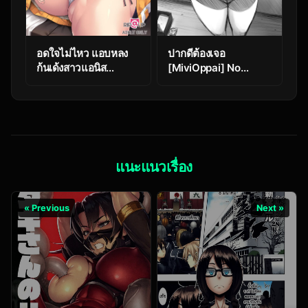
อดใจไม่ไหว แอบหลง
ปากดีต้องเจอ
ก้นเด้งสาวแอนิส
[MiviOppai] No
NIKKE! [Rip@Lip
Chocolate for you!
(Mizuhara Yuu)] Anis
no Shiri ga Kininatte
(Goddess of Victory
Nikke)
แนะแนวเรื่อง
« Previous
Next »