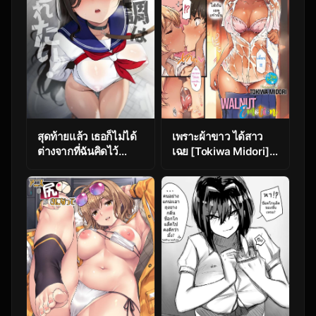
สุดท้ายแล้ว เธอก็ไม่ได้
เพราะผ้าขาว ได้สาว
ต่างจากที่ฉันคิดไว้
เฉย [Tokiwa Midori]
เท่าไรนัก [Nanameno
Kurumi joucho |
(Osomatsu)]
Walnut Emotion
Morishita Shirabe wa
(COMIC ExE 27)
Miraretai