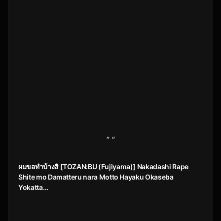
” ”
ผมขอทำบ้างสิ [TOZAN:BU (Fujiyama)] Nakadashi Rape
Shite mo Damatteru nara Motto Hayaku Okaseba
Yokatta…