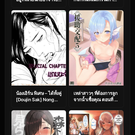
[Noise] Chuugakusei
การบำบัดทางเพศ [p-
Natsuyasumi Nikki
kan (p no Ji)]
Middle Schooler’s
Seishori Iin no
Summer Vacation
Katsudou
Diary
Setsumeikai
น้องเอิร์น พิเศษ – ได้ทั้งคู่
เหล่าสาวๆ ที่ต้องการลูก
[Doujin Sak] Nong
จากน้ำเชื้อคุณ ตอนที่ 7
Earn – Special
[Athome Shuka
Chapter 2
(Takunomi)] Enjo
Kouhai