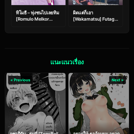
ทิโมธี – พุ่งชนไปเลยทิม
ผิดแต่ก็เอา
[Romulo Melkor
[Wakamatsu] Futago
Mancin] Breaking In
Kanojo no Ie ni
Tim
Otomarisuru Hanashi
แนะแนวเรื่อง
« Previous
Next »
อุซากิกับ…รุ่นพี่ [ZoneBell
อยากให้เธออ้อมผม อยาก