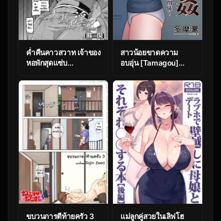
ค่ำคืนคาวสวาท เจ้าของ
สาวน้อยขาดความ
หอพักสุดแซ่บ
อบอุ่น [Tamagou]
[Utamaro] Hitozuma
Rinjin Soukan ~
ni Ikeru Inka (COMIC
Danchi Tsuma to
HOTMiLK Koime Vol.
Danshi Gakusei no
18)
Ibitsuna Kankei ~ –
Part 1
ขบวนการตีท้ายครัว 3
แม่ลูกคู่สวยในเลิฟโฮ