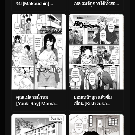
จบ [Makouchin]
เทล ผมจัดการได้ทั้งสอง
Nettori Netorare 3
คน ตอนที่ 2 [Matsuka]
Rabuho de dēto
kabe-goshi ni oyako
to sorezore rei rei
suru hon [zenpen]
คุณแม่สายน้ำนม
มอมเหล้าลูก แล้วซั่ม
[Yuuki Ray] Mama
เพื่อน [Kishizuka
Milk | Mama’s milk
Kenji] Hey mama
(COMIC Masyo
(COMIC Potpourri
2014-01)
Club 2005-02)