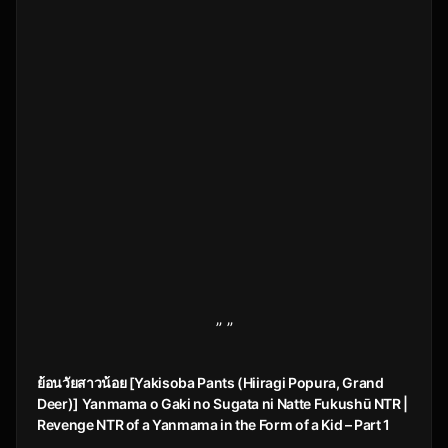
” ”
ย้อนวัยสาวน้อย [Yakisoba Pants (Hiiragi Popura, Grand
Deer)] Yanmama o Gaki no Sugata ni Natte Fukushū NTR |
Revenge NTR of a Yanmama in the Form of a Kid – Part 1