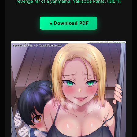
revenge ntr of a yanmama
,
Yakisoba Pants
,
แม่บ้าน
Download PDF