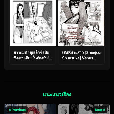
สาวผมดำสุดเอ็กซ์ เปิด
เสน่ห์ม่ายสาว [Shunjou
ซิงแอบเสียวในห้องลับ!
Shuusuke] Venus
5 [HGT Labo
Rhapsody Ch.2
(Tsusauto)] Kurokami
Onna no Fudeoroshi
~Himitsu no Heya de
Nakadashi Sasete
Ageru wa~
แนะแนวเรื่อง
« Previous
Next »