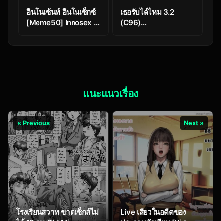
อินโนเซ้นท์ อินโนเซ็กซ์
เธอรับได้ไหม 3.2
[Meme50] Innosex |
(C96)
Primera Cita (COMIC
[Sugar*Berry*Syrup
Shitsurakuten 2018-
(Crowe)] Indeki no
03)
Reijou 3 ~Yureugoku
Kokoro, Yoru
Midareru
Mitsubana~ |
แนะแนวเรื่อง
Obscene Lady 3 –
~Wavering heart,
Astrayed Evening
« Previous
Next »
Nectar~
โรงเรียนสวาท ขาดเซ็กส์ไม่
Live เสียวในอดีตของ