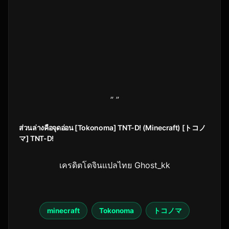
” ”
ส่วนล่างคือจุดอ่อน [Tokonoma] TNT-D! (Minecraft) [トコノ
マ] TNT-D!
เครดิตโดจินแปลไทย Ghost_kk
minecraft
Tokonoma
トコノマ