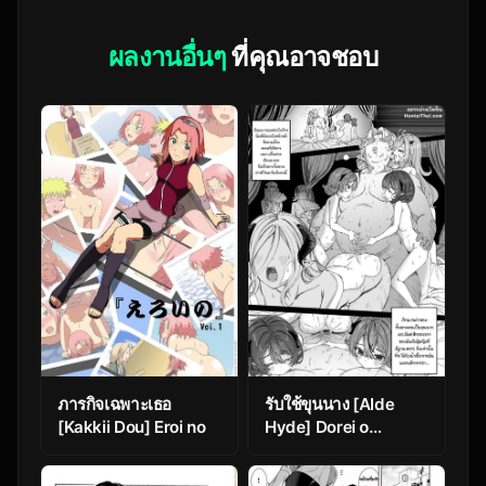
ผลงานอื่นๆ
ที่คุณอาจชอบ
ภารกิจเฉพาะเธอ
รับใช้ขุนนาง [Alde
[Kakkii Dou] Eroi no
Hyde] Dorei o
Choukyou shite
Harem Tsukuru