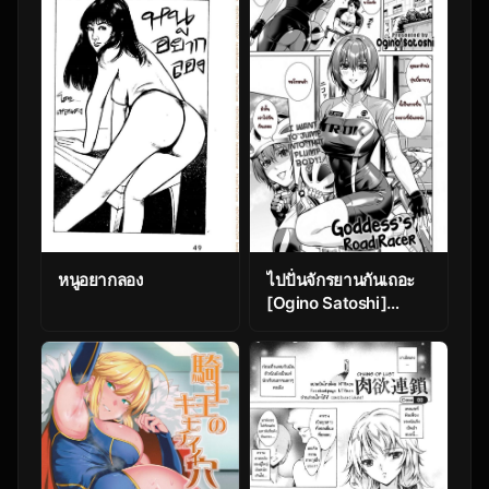
kakohen – Training
slaves to make a
harem prequel 1
หนูอยากลอง
ไปปั่นจักรยานกันเถอะ
[Ogino Satoshi]
Megami no Road
Racer | Goddess’s
Road Racer (COMIC
Anthurium 2021-03)