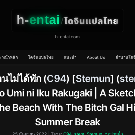
h-
entai
โดจินแปลไทย
/
h-entai.com
 หน้าหลัก
โดจินแปลไทย
แนะนำ
About Us
ตำนานโดจ
อนไม่ได้พัก (
C94
) [
Stemun
] (
st
to Umi ni Iku Rakugaki | A Ske
he Beach With The Bitch Gal Hi
Summer Break
25 กันยายน 2022
| Tags:
C94
,
stem
,
Stemun
,
ชุดว่ายน้ำ