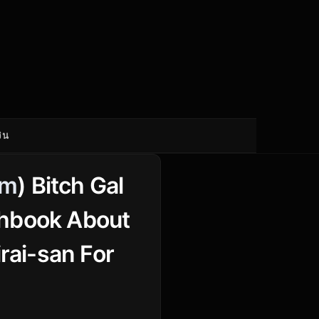
ิน
em
) Bitch Gal
tchbook About
rai-san For