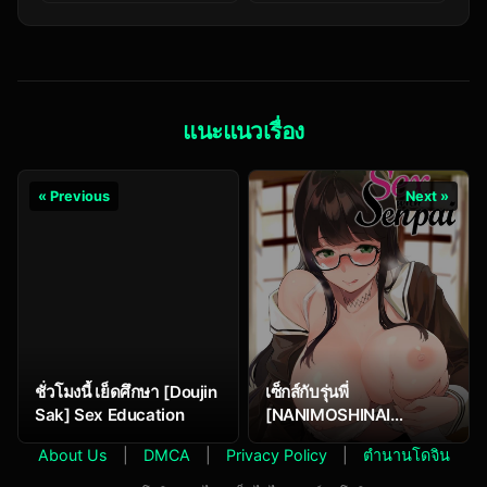
no… (COMIC MUJIN
2012-08)
แนะแนวเรื่อง
« Previous
Next »
ชั่วโมงนี้ เย็ดศึกษา [Doujin
เซ็กส์กับรุ่นพี่
Sak] Sex Education
[NANIMOSHINAI
(Sasamori Tomoe)]
About Us
|
DMCA
|
Privacy Policy
|
ตำนานโดจิน
Senpai ga Boku ni
Shiteru Koto