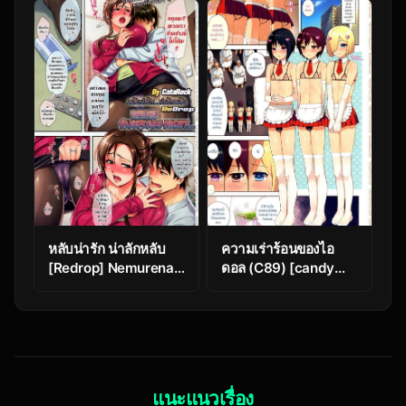
Tsukatte JK Wo
Okashite Mita | Using
An Awareness
Blocking App To
Rape High School
Girls 18
หลับน่ารัก น่าลักหลับ
ความเร่าร้อนของไอ
[Redrop] Nemurenai
ดอล (C89) [candy
Yoru Wa… | Sleepless
paddle
Night
(NemuNemu)] Chika
Otokonoko Idol
Kyousei Makura
Eigyou
แนะแนวเรื่อง