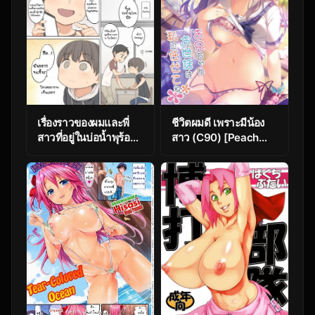
เรื่องราวของผมและพี่
ชีวิตผมดี เพราะมีน้อง
สาวที่อยู่ในบ่อน้ำพุร้อน
สาว (C90) [Peach
แบบรวม [Higuma-ya
Candy (Yukie)] Onii-
(Nora Higuma)]
chan Osewa wa
Konyoku Onsen de
Watashi ni Makasete
Toshiue no Onee-san
ne
ni Ippai Shasei
Sasete Morau
Hanashi | Story of
how I came a lot with
an older oneesan at
the mixed hot spring
bath