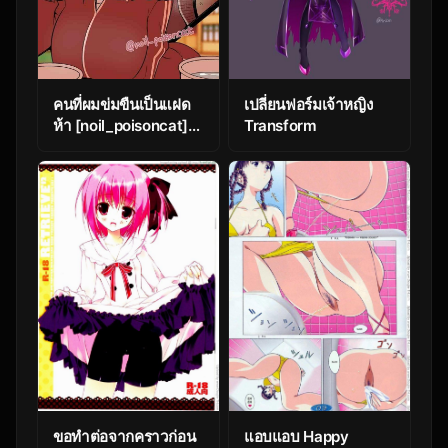
คนที่ผมข่มขืนเป็นแฝด
เปลี่ยนฟอร์มเจ้าหญิง
ห้า [noil_poisoncat]
Transform
Nakano Yotsuba ni
Osake o Nomasete
Warui Koto o Suru
Hanashi (Gotoubun
no Hanayome)
ขอทำต่อจากคราวก่อน
แอบแอบ Happy