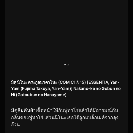
” ”
มิคุ นิโนะ ตระกูลนาคาโนะ (COMIC1☆15) [ESSENTIA, Yan-
Yam (Fujima Takuya, Yan-Yam)] Nakano-ke no Gobun no
Ni (Gotoubun no Hanayome)
มิคุลืมคืนผ้าเช็ดหน้าให้กับฟูทาโร่แล้วได้มีอารมณ์กับ
กลิ่นของฟูทาโร่..ส่วนนิโนะเธอได้ถูกแบล็กเมล์จากลุง
อ้วน