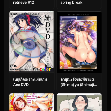
retrieve #12
spring break
เหตุเกิดเพราะแผ่นเกม
อายูเนะจังของพี่ชาย 2
Ane DVD
[Shimajiya (Shimaji)]
Ayune-chan to
Lolicon ga Otomari
Shitara…
Soushuuhen Full
Color Ban – Part 2